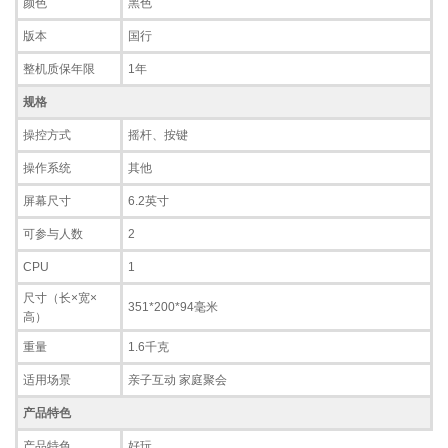
颜色
黑色
版本
国行
整机质保年限
1年
规格
操控方式
摇杆、按键
操作系统
其他
屏幕尺寸
6.2英寸
可参与人数
2
CPU
1
尺寸（长×宽×
351*200*94毫米
高）
重量
1.6千克
适用场景
亲子互动 家庭聚会
产品特色
产品特色
好玩